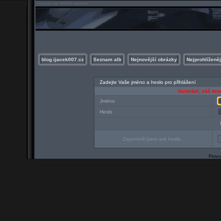
blog.ijacek007.cz
Seznam alb
Nejnovější obrázky
Nejprohlíženěj
Zadejte Vaše jméno a heslo pro přihlášení
Varování, váš bro
Jméno
Heslo
Zapomněl jsem své heslo.
Prov