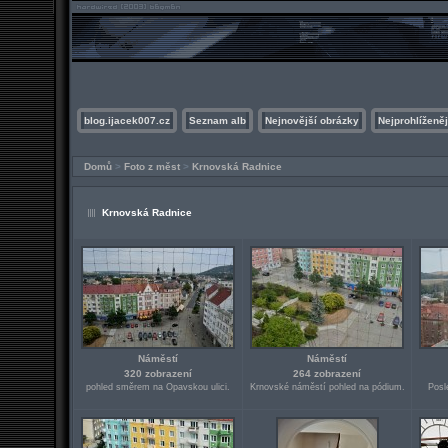
blog.ijacek007.cz
Seznam alb
Nejnovější obrázky
Nejprohlíženěj
Domů
>
Foto z měst
>
Krnovská Radnice
Krnovská Radnice
Náměstí
Náměstí
320 zobrazení
264 zobrazení
pohled směrem na Opavskou ulici.
Krnovské náměstí pohled na pódium.
Posl