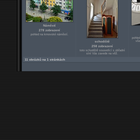
Náměstí
278 zobrazení
pohled na krnovské náměstí.
pohled
vše
schodiště
258 zobrazení
toto schodiště sousedící s obřadní
síní Vás zavede na věž.
11 obrázků na 1 stránkách