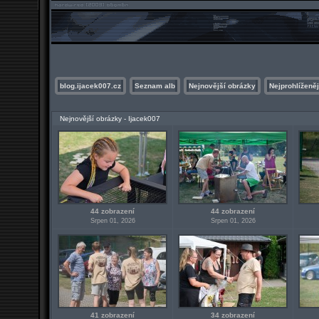
blog.ijacek007.cz
Seznam alb
Nejnovější obrázky
Nejprohlíženěj
Nejnovější obrázky - Ijacek007
44 zobrazení
44 zobrazení
Srpen 01, 2026
Srpen 01, 2026
41 zobrazení
34 zobrazení