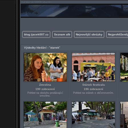
blog.ijacek007.cz
Seznam alb
Nejnovější obrázky
Nejprohlíženěj
Výsledky hledání - "stanek"
Zmrzlina
Stánek festivalu
190 zobrazení
196 zobrazení
Pohled na obsluhu prodávající
Pohled na stánek s občerstvením.
smrzlinu.