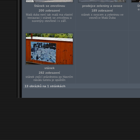
Stánek se zmrzlinou
prodejce zeleniny a ovoce
D
c
200 zobrazení
189 zobrazení
Malá duba není tak malá ma vlastní
stánek s ovocem a zeleninou ve
restauraci i stánek se zmrzlinou a
vesničce Malá Duba
suvenýry otevřené i v září.
stánek
282 zobrazení
stánek zející prázdnotou po hlavním
návalu turistu je opuštěn
13 obrázků na 1 stránkách