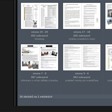
strana 19 - 20
strana 17 - 18
453 zobrazení
430 zobrazení
horoskop
stránka svatebních novin
strana 7 - 8
strana 5 - 6
387 zobrazení
363 zobrazení
informace o místu obřadu a hostiny
svatební noviny pro svatebčany
svat
16 obrázků na 1 stránkách