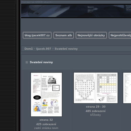
blog.ijacek007.cz
Seznam alb
Nejnovější obrázky
Nejprohlíženěj
Domů
>
Ijacek.007
>
Svatební noviny
Svatební noviny
strana 29 - 30
485 zobrazení
křížovky
strana 32
425 zobrazení
zadní stránka novin