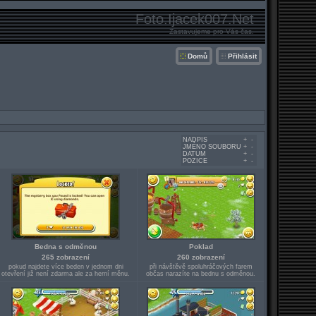
Foto.Ijacek007.Net
Zastavujeme pro Vás čas.
Domů
Přihlásit
NADPIS
+
-
JMÉNO SOUBORU
+
-
DATUM
+
-
POZICE
+
-
Bedna s odměnou
Poklad
265 zobrazení
260 zobrazení
pokud najdete více beden v jednom dni
při návštěvě spoluhráčových farem
otevření již není zdarma ale za herní měnu.
občas narazíte na bednu s odměnou.