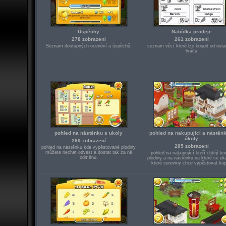
Úspěchy
Nabídka prodeje
278 zobrazení
261 zobrazení
Seznam dostupných ocenění a úspěchů.
seznam věcí které lze koupit od osta
hráču
pohled na nástěnku s ukoly
pohled na nakupující a nástěn
úkoly
269 zobrazení
285 zobrazení
pohled na nástěnku kde vypěstované plodiny
můžete nechat odvést a dostat tak za ně
pohled na nakupující kteří chtějí ko
odměnu.
plodiny a na nástěnku na které se uk
které suroviny chce vypěstovat ku