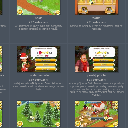
pošta
market
277 zobrazení
291 zobrazení
tních
ve schránce mužete najít aktualizovaný
pohled na položky které se prodávají pomocí
seznam prodejů ostatních hráčů.
marketu
ku s
prodej surovin
prodej plodin
299 zobrazení
303 zobrazení
prodej surovin někdy umožňuje získat lepší
občas přijde na Vaši farmu postava s prosbou
cenu někdy však prodané suroviny později
o prodej plodin někdy je prodej přínosný jindy
upit
chybí.
jsou ceny horší než při prodeji v tržnici
azuje
musíte si proto vždy rozmyslet zda se prodej
pec
vyplatí.