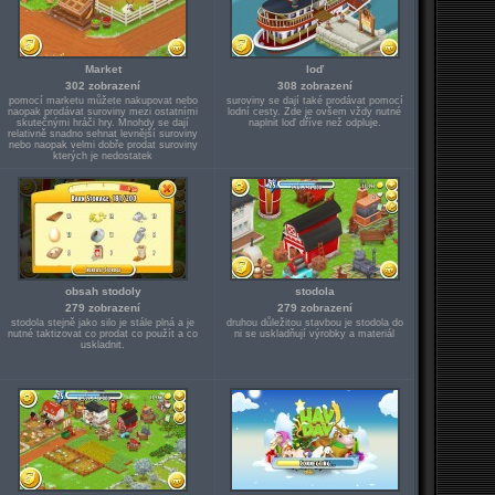
Market
loď
302 zobrazení
308 zobrazení
pomocí marketu můžete nakupovat nebo
suroviny se dají také prodávat pomocí
naopak prodávat suroviny mezi ostatními
lodní cesty. Zde je ovšem vždy nutné
skutečnými hráči hry. Mnohdy se dají
naplnit loď dříve než odpluje.
relativně snadno sehnat levnější suroviny
nebo naopak velmi dobře prodat suroviny
kterých je nedostatek
obsah stodoly
stodola
279 zobrazení
279 zobrazení
stodola stejně jako silo je stále plná a je
druhou důležitou stavbou je stodola do
nutné taktizovat co prodat co použít a co
ni se uskladňují výrobky a materiál
uskladnit.