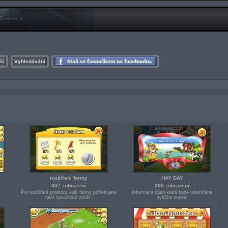
ší
Vyhledávání
rozšíření farmy
HAY DAY
307 zobrazení
300 zobrazení
Pro rozšíření prostoru vaší farmy potřebujete
Informace části která bude odemčena
také specifické zboží.
vyšším levlem