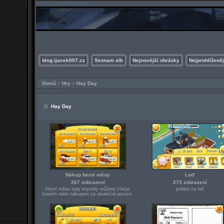
blog.ijacek007.cz
Seznam alb
Nejnovější obrázky
Nejprohlíženěj
Domů
>
Hry
>
Hay Day
Hay Day
Nákup herní měny
Loď
267 zobrazení
273 zobrazení
Herní měnu tedy krystaly můžete získat
pohled na loď
hraním nebo nákupem za skutečné peníze.